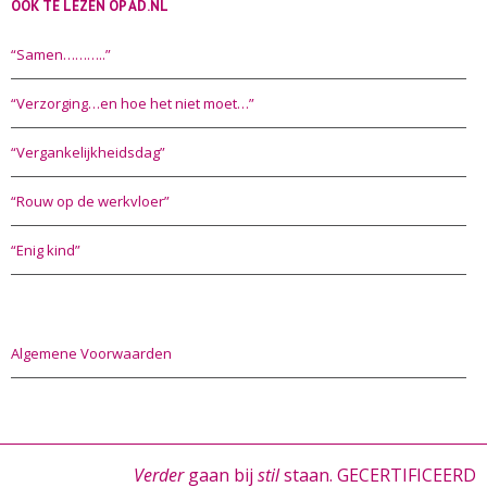
OOK TE LEZEN OP AD.NL
“Samen………..”
“Verzorging…en hoe het niet moet…”
“Vergankelijkheidsdag”
“Rouw op de werkvloer”
“Enig kind”
Algemene Voorwaarden
Verder
gaan bij
stil
staan. GECERTIFICEERD